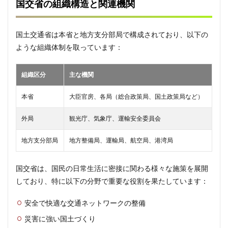
国交省の組織構造と関連機関
され
る理
由
国土交通省は本省と地方支分部局で構成されており、以下の
2.1
ような組織体制を取っています：
国土
交通
省の
組織区分
主な機関
広範
な所
管領
本省
大臣官房、各局（総合政策局、国土政策局など）
域
外局
観光庁、気象庁、運輸安全委員会
2.2
重要
地方支分部局
性を
地方整備局、運輸局、航空局、港湾局
増す
防
国交省は、国民の日常生活に密接に関わる様々な施策を展開
災・
イン
しており、特に以下の分野で重要な役割を果たしています：
フラ
対策
安全で快適な交通ネットワークの整備
2.3
災害に強い国土づくり
未来