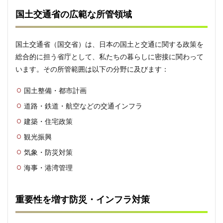
重点
施策
国土交通省の広範な所管領域
と取
り組
み
国土交通省（国交省）は、日本の国土と交通に関する政策を
3.3
総合的に担う省庁として、私たちの暮らしに密接に関わって
国交
います。その所管範囲は以下の分野に及びます：
省に
よる
最新
国土整備・都市計画
の政
道路・鉄道・航空などの交通インフラ
策展
開
建築・住宅政策
4
観光振興
国交
省に
気象・防災対策
関す
海事・港湾管理
る
様々
な視
点
重要性を増す防災・インフラ対策
4.1
国交