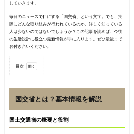
していきます。
毎日のニュースで目にする「国交省」という文字。でも、実
際にどんな取り組みが行われているのか、詳しく知っている
人は少ないのではないでしょうか？この記事を読めば、今後
の生活設計に役立つ最新情報が手に入ります。ぜひ最後まで
お付き合いください。
目次
1
国交
省と
は？
基本
国交省とは？基本情報を解説
情報
を解
説
国土交通省の概要と役割
1.1
国土
交通