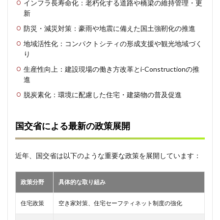
Q: 国交
インフラ長寿命化：老朽化する道路や橋梁の維持管理・更
省とは
新
何の略
防災・減災対策：豪雨や地震に備えた国土強靭化の推進
称です
か？
地域活性化：コンパクトシティの形成支援や観光地域づく
7.3.2
り
Q: 国交
生産性向上：建設現場の働き方改革とi-Constructionの推
省の主
進
な仕事
は何で
脱炭素化：環境に配慮した住宅・建築物の普及促進
すか？
7.3.3
Q: 国交
国交省による最新の政策展開
省の採
用試験
につい
近年、国交省は以下のような重要な政策を展開しています：
て教え
てくだ
さい。
政策分野
具体的な取り組み
7.3.4
Q: 国交
住宅政策
空き家対策、住宅セーフティネット制度の強化
省の本
庁舎は