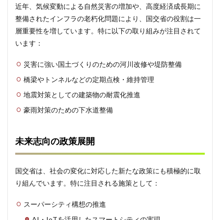
近年、気候変動による自然災害の増加や、高度経済成長期に
省の
主な
整備されたインフラの老朽化問題により、国交省の役割は一
役割
層重要性を増しています。特に以下の取り組みが注目されて
と所
います：
管業
務
災害に強い国土づくりのための河川改修や堤防整備
4.2
国交
橋梁やトンネルなどの定期点検・維持管理
省に
地震対策としての建築物の耐震化推進
おけ
る重
豪雨対策のための下水道整備
点施
策と
取り
未来志向の政策展開
組み
4.3
国民
国交省は、社会の変化に対応した新たな政策にも積極的に取
生活
り組んでいます。特に注目される施策として：
にお
ける
国交
スーパーシティ構想の推進
省の
役割
AI・IoTを活用したスマートシティの実現