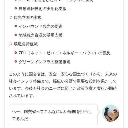
と情
自動運転技術の実用化支援
報活
用
観光立国の実現
5
インバウンド観光の促進
国交
省の
地域観光資源の活用支援
今後
環境負荷低減
につ
いて
ZEH（ネット・ゼロ・エネルギー・ハウス）の普及
5.1
グリーンインフラの整備推進
国土
交通
このように国交省は、安全・安心な国土づくりから、未来の
省の
組織
社会インフラ整備まで、幅広い分野で重要な役割を果たして
改革
います。今後も社会のニーズに応じた政策立案と実行が期待
と重
されています。
点施
策
5.2
へー、国交省ってこんなに広い範囲を担当し
イン
てるんだ！
フラ
整備