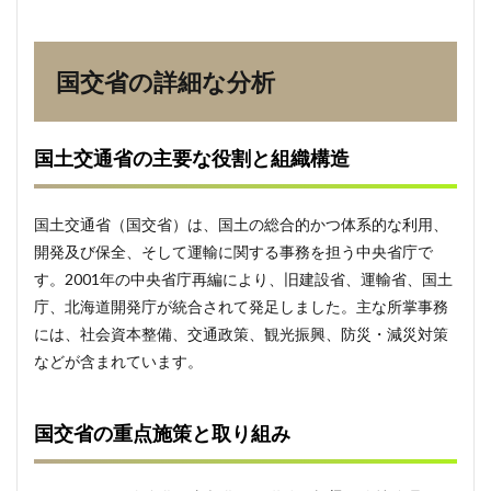
にお
ける
新た
な取
国交省の詳細な分析
り組
み
5.3
国土交通省の主要な役割と組織構造
2030
年に
向け
国土交通省（国交省）は、国土の総合的かつ体系的な利用、
た重
要課
開発及び保全、そして運輸に関する事務を担う中央省庁で
題
す。2001年の中央省庁再編により、旧建設省、運輸省、国土
6
庁、北海道開発庁が統合されて発足しました。主な所掌事務
まと
には、社会資本整備、交通政策、観光振興、防災・減災対策
め
などが含まれています。
7
よく
ある
国交省の重点施策と取り組み
質問
7.3.1