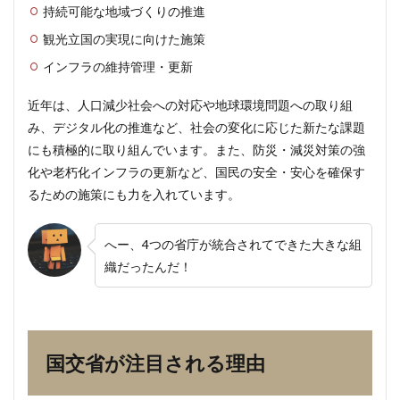
志向
持続可能な地域づくりの推進
の政
策展
観光立国の実現に向けた施策
開
インフラの維持管理・更新
3
国交
近年は、人口減少社会への対応や地球環境問題への取り組
省の
み、デジタル化の推進など、社会の変化に応じた新たな課題
詳細
な分
にも積極的に取り組んでいます。また、防災・減災対策の強
析
化や老朽化インフラの更新など、国民の安全・安心を確保す
3.1
るための施策にも力を入れています。
国土
交通
省の
へー、4つの省庁が統合されてできた大きな組
主要
織だったんだ！
な役
割と
組織
構造
3.2
国交省が注目される理由
国交
省の