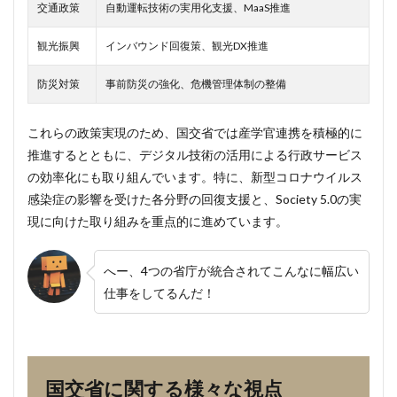
交通政策
自動運転技術の実用化支援、MaaS推進
どこに
ありま
観光振興
インバウンド回復策、観光DX推進
すか？
防災対策
事前防災の強化、危機管理体制の整備
これらの政策実現のため、国交省では産学官連携を積極的に
推進するとともに、デジタル技術の活用による行政サービス
の効率化にも取り組んでいます。特に、新型コロナウイルス
感染症の影響を受けた各分野の回復支援と、Society 5.0の実
現に向けた取り組みを重点的に進めています。
へー、4つの省庁が統合されてこんなに幅広い
仕事をしてるんだ！
国交省に関する様々な視点