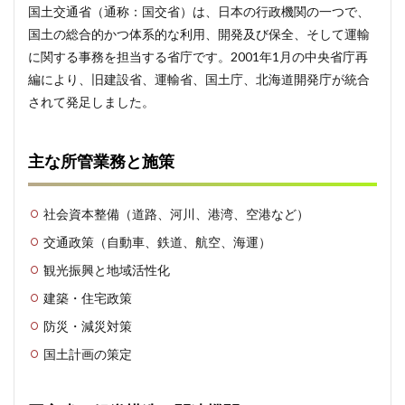
国土交通省（通称：国交省）は、日本の行政機関の一つで、
省の
概要
国土の総合的かつ体系的な利用、開発及び保全、そして運輸
と役
に関する事務を担当する省庁です。2001年1月の中央省庁再
割
編により、旧建設省、運輸省、国土庁、北海道開発庁が統合
1.2
されて発足しました。
主な
所管
業務
と施
主な所管業務と施策
策
1.3
社会資本整備（道路、河川、港湾、空港など）
国交
省の
交通政策（自動車、鉄道、航空、海運）
組織
観光振興と地域活性化
構造
と関
建築・住宅政策
連機
関
防災・減災対策
2
国土計画の策定
国交
省が
注目