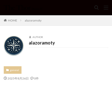
HOME
alazoramoty
AUTHOR
alazoramoty
general
2025年8月26日
0件