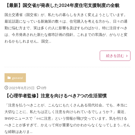
【最新】国交省が発表した2024年度住宅支援制度の全貌
国土交通省（国交省）が、私たちの暮らしを大きく変えようとしています。
最近話題になっている新施策の数々は、住宅購入を考える方から、日々の通
勤に悩む方まで、実は多くの人に影響を及ぼすものばかり。特に注目すべき
は、今月発表された新たな都市計画の指針。これまでの常識が、がらりと変
わるかもしれません。 国交...
続きを読む
general
2025年8月25日
0件
【心理学者監修】注意を向けるべき7つの生活習慣
「注意を払うべきことが、こんなにもたくさんある現代社会。でも、本当に
大切なことに、私たちは正しく注意を向けられているでしょうか？」 最近、
SNSやニュースで「○○に注意」という情報が飛び交っています。気を付ける
べきことが多すぎて、かえって何が重要なのかわからなくなってしまう...そん
な経験はありま...