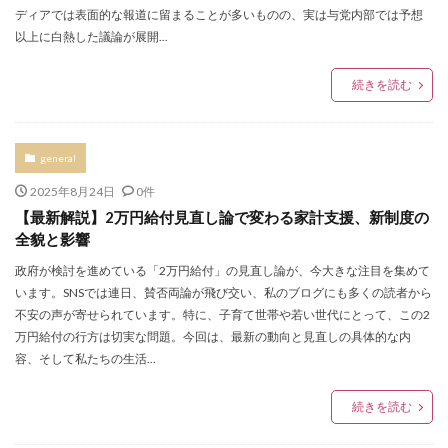
ディアでは表面的な報道に留まることが多いものの、実は与党内部では予想
以上に白熱した議論が展開...
続きを読む
general
2025年8月24日
0件
【最新解説】2万円給付見直し論で変わる家計支援、新制度の
全貌と影響
政府が検討を進めている「2万円給付」の見直し論が、今大きな注目を集めて
います。SNSでは連日、賛否両論が飛び交い、私のブログにも多くの読者から
不安の声が寄せられています。特に、子育て世帯や若い世代にとって、この2
万円給付の行方は切実な問題。今回は、最新の動向と見直しの具体的な内
容、そして私たちの生活...
続きを読む