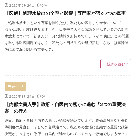
2025年8月24日
0件
【図解】処理水放出の全容と影響｜専門家が語る7つの真実
「処理水放出」という言葉を聞くたび、私たちの暮らしや未来について、
様々な思いが駆け巡ります。今、日本中で大きな議論を呼んでいるこの処理
水放出について、皆さんは十分な情報をお持ちでしょうか？ 実は、この問題
は単なる環境問題ではなく、私たちの日常生活や経済活動、さらには国際関
係にまで深く関わる重要なテ...
続きを読む
general
2025年8月24日
0件
【内部文書入手】政府・自民内で密かに進む「3つの重要法
案」の行方
連日、政府・自民党内での激しい議論が続いています。物価高対策や社会保
障制度の見直し、そして外交戦略まで、私たちの生活に直結する重要な政策
決定が、今まさに政府・自民内で進められているのをご存知でしょうか？ メ