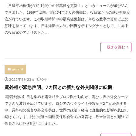
「日経平均株価が取引時間中の最高値を更新！」というニュースが飛び込ん
できました。1989年以来、実に34年ぶりの快挙に、投資家たちの熱い視線が
注がれています。この取引時間中の最高値更新は、単なる数字の更新以上の
意味を持っています。日本経済の力強い回復を示すシグナルとして、世界中
の投資家やアナリストた...
続きを読む
general
2025年8月23日
0件
露外相が緊急声明、7カ国との新たな外交関係に転機
国際社会の注目を集める露外相ラブロフ氏の動向が、再び世界の外交シーン
で大きな波紋を広げています。ロシアのウクライナ侵攻から2年が経過する
中、露外相の発言や外交姿勢は、世界の政治・経済に直接的な影響を及ぼし
続けています。特に最近の国連安保理会合での発言は、欧米諸国との緊張関
係をさらに浮き彫りにしました...