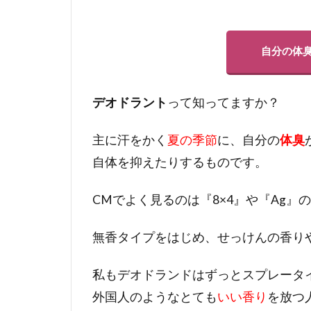
自分の体
デオドラント
って知ってますか？
主に汗をかく
夏の季節
に、自分の
体臭
自体を抑えたりするものです。
CMでよく見るのは『8×4』や『Ag』の
無香タイプをはじめ、せっけんの香り
私もデオドランドはずっとスプレータ
外国人のようなとても
いい香り
を放つ