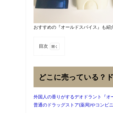
おすすめの『オールドスパイス』も紹
目次
1
どこ
に売
って
どこに売っている？
い
る？
ドラ
ッグ
外国人の香りがするデオドラント『オ
スト
普通のドラッグストア(薬局)やコンビ
アで
買え