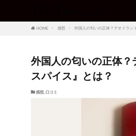
感想
外国人の匂いの正体？デオドラン
HOME
外国人の匂いの正体？
スパイス』とは？
感想
,
口コミ