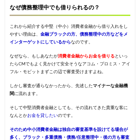
なぜ債務整理中でも借りられるの？
これから紹介する中堅（中小）消費者金融から借り入れをし
やすい理由は、
金融ブラックの方、債務整理中の方などをメ
インターゲットにしているから
なのです。
なぜなら、もしあなたが
消費者金融からお金を借りる
といっ
たらCMでもよく見かけて安全そうなアコム・プロミス・アイ
フル・モビットまずこの辺で審査受けますよね。
しかし審査が通らなかったから、先述した
マイナーな金融機
関
に流れます。
そして中堅消費者金融としても、その流れてきた貴重な客に
なんとか
お金を貸したい
のです。
そのため中小消費者金融は独自の審査基準を設けてる場合が
多く、ブラック・多重債務・債務/任意整理中・後の方も審査