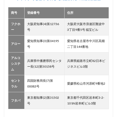
【ア
ロ
商号
登録番号
住所
ー】
3.3
フクホ
大阪府知事(4)第12736
大阪府大阪市浪速区難波中
【フ
ー
号
3丁目9番5号 福宝ビル
タ
バ】
愛知県知事(3)第04195
愛知県名古屋市中川区高畑
アロー
3.4
号
二丁目144番地
【フ
クホ
アルコ
ー】
兵庫県中播磨県民センタ
兵庫県姫路市立町82日本ビ
システ
ー長(12)第50158号
ジネスビル3階
3.5
ム
【ア
ルコ
セント
四国財務局長(7)第
シス
愛媛県松山市河原町9番地2
ラル
00083号
テ
ム】
東京都知事(2)第31502
東京都千代田区岩本町3-2-
フタバ
号
10 SN岩本町ビル3階