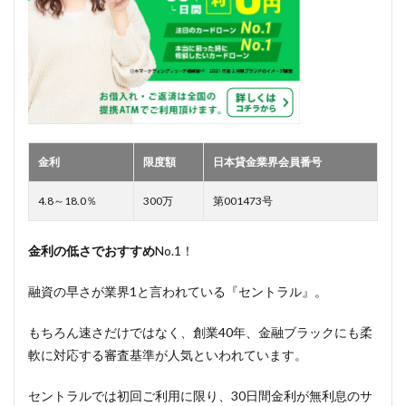
金利
限度額
日本貸金業界会員番号
4.8～18.0％
300万
第001473号
金利の低さでおすすめ
No.1！
融資の早さが業界1と言われている『セントラル』。
もちろん速さだけではなく、創業40年、金融ブラックにも柔
軟に対応する審査基準が人気といわれています。
セントラルでは初回ご利用に限り、30日間金利が無利息のサ