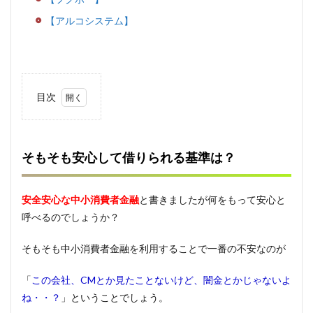
【アルコシステム】
目次
1
そも
そも
安心
そもそも安心して借りられる基準は？
して
借り
られ
安全安心な中小消費者金融
と書きましたが何をもって安心と
る基
呼べるのでしょうか？
準
は？
そもそも中小消費者金融を利用することで一番の不安なのが
2
なぜ
債務
「
この会社、CMとか見たことないけど、闇金とかじゃないよ
整理
ね・・？
」ということでしょう。
中で