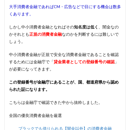
も借
大手消費者金融であればCM・広告などで目にする機会は数多
りら
れる
くあります。
の？
3
しかし中小消費者金融となればその
知名度は低く
、闇金なの
債務
かそれとも
正規の消費者金融
なのかを判断するには難しいで
整理
しょう。
中で
もキ
ャッ
中小消費者金融が正規で安全な消費者金融であることを確認
シン
するためには金融庁で「
貸金業者としての登録番号の確認
」
グで
きる
が必要になってきます。
安全
な消
この登録番号が金融庁にあることが、国、都道府県から認め
費者
られた証になります。
金融
3.1
こちらは金融庁で確認できた中から抜粋しました。
【セ
ント
ラ
全国の優良消費者金融を厳選
ル】
ブラックでも借りられる【闇金以外】の消費者金融
3.2