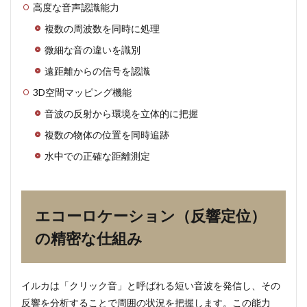
2
高度な音声認識能力
エコ
複数の周波数を同時に処理
ーロ
ケー
微細な音の違いを識別
ショ
ン
遠距離からの信号を認識
（反
3D空間マッピング機能
響定
位）
音波の反射から環境を立体的に把握
の精
密な
複数の物体の位置を同時追跡
仕組
み
水中での正確な距離測定
2.1
音波
発信
エコーロケーション（反響定位）
と受
信の
の精密な仕組み
メカ
ニズ
ム
3
イルカは「クリック音」と呼ばれる短い音波を発信し、その
社会
反響を分析することで周囲の状況を把握します。この能力