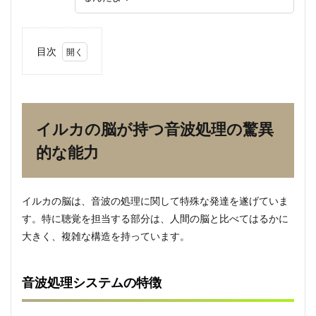
目次
1
イル
カの
脳が
持つ
イルカの脳が持つ音波処理の驚異
音波
処理
的な能力
の驚
異的
な能
力
イルカの脳は、音波の処理に関して特殊な発達を遂げていま
す。特に聴覚を担当する部分は、人間の脳と比べてはるかに
1.1
音波
大きく、複雑な構造を持っています。
処理
シス
テム
音波処理システムの特徴
の特
徴