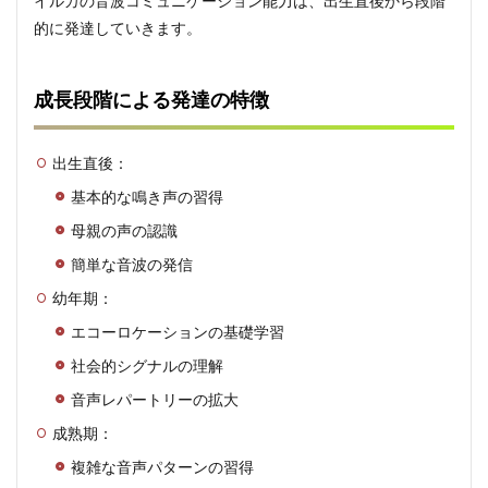
イルカの音波コミュニケーション能力は、出生直後から段階
究で
的に発達していきます。
分か
った
驚き
の能
成長段階による発達の特徴
力
7.1
出生直後：
新た
に発
基本的な鳴き声の習得
見さ
れた
母親の声の認識
能力
簡単な音波の発信
8
幼年期：
まと
め：
エコーロケーションの基礎学習
進化
が生
社会的シグナルの理解
んだ
音声レパートリーの拡大
驚異
的な
成熟期：
コミ
ュニ
複雑な音声パターンの習得
ケー