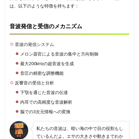
的コ
は、以下のような特徴を持ちます：
ミュ
ニケ
ーシ
ョン
音波発信と受信のメカニズム
にお
ける
音波
音波の発信システム
の役
割
メロン器官による音波の集中と方向制御
3.1
最大200kHzの超音波を生成
音波
音圧の精密な調整機能
コミ
ュニ
反響音の受信と分析
ケー
ショ
下顎を通じた音波の伝達
ンの
内耳での高精度な音波解析
種類
4
脳での3次元情報への変換
音波
コミ
私たちの音波は、暗い海の中で目の役割もし
ュニ
ケー
ているんだよ。エサの大きさや動きまでわか