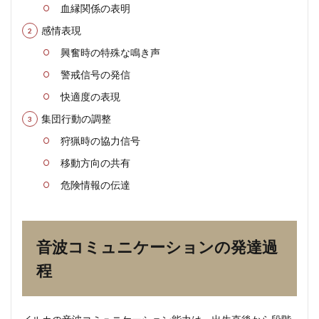
血縁関係の表明
環境
要因
感情表現
への
適応
興奮時の特殊な鳴き声
6
警戒信号の発信
人工
快適度の表現
的な
環境
集団行動の調整
が及
ぼす
狩猟時の協力信号
影響
移動方向の共有
と課
題
危険情報の伝達
6.1
主な
環境
問題
音波コミュニケーションの発達過
と影
程
響
7
最新
の研