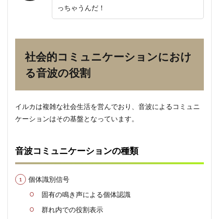
ショ
っちゃうんだ！
ンの
発達
過程
4.1
社会的コミュニケーションにおけ
成長
段階
る音波の役割
によ
る発
達の
特徴
イルカは複雑な社会生活を営んでおり、音波によるコミュニ
5
ケーションはその基盤となっています。
環境
によ
る音
音波コミュニケーションの種類
波コ
ミュ
ニケ
ーシ
個体識別信号
ョン
の適
固有の鳴き声による個体認識
応
群れ内での役割表示
5.1