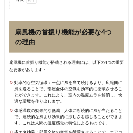
1
扇風
機の
首振
り機
扇風機の首振り機能が必要な4つ
能が
必要
の理由
な4
つの
理由
扇風機に首振り機能が搭載される理由には、以下の4つの重要
2
な要素があります：
首振
り機
能の
効率的な空気循環：一点に風を当て続けるより、広範囲に
仕組
風を送ることで、部屋全体の空気を効率的に循環させるこ
みと
とができます。これにより、室内の温度ムラを解消し、快
効果
適な環境を作り出します。
2.1
体感温度の効果的な低減：人体に断続的に風が当たること
1. メ
で、連続的な風より効果的に涼しさを感じることができま
カニ
す。これは人間の温度感覚の特性によるものです。
ズム
の解
省エネ効果：部屋全体の空気を循環させることで、エアコ