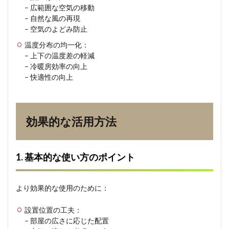
4.2
– 広範囲な空気の移動
2. 省
– 自然な風の再現
エネ
– 空気のよどみ防止
効果
を高
温度分布の均一化：
める
– 上下の温度差の軽減
使い
– 冷暖房効率の向上
方
– 快適性の向上
5
メン
テナ
ンス
効果的な活用方法
と注
意点
5.1
1. 基本的な使い方のポイント
1. 日
常的
なお
より効果的な使用のために：
手入
れ
設置位置の工夫：
5.2
– 部屋の広さに応じた配置
2. 安