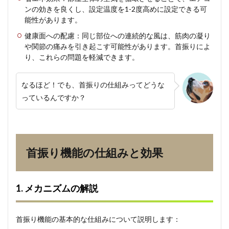
説
ンの効きを良くし、設定温度を1-2度高めに設定できる可
2.2
能性があります。
2. 空
健康面への配慮：同じ部位への連続的な風は、筋肉の凝り
気循
や関節の痛みを引き起こす可能性があります。首振りによ
環へ
り、これらの問題を軽減できます。
の影
響
3
なるほど！でも、首振りの仕組みってどうな
効果
っているんですか？
的な
活用
方法
3.1
1. 基
首振り機能の仕組みと効果
本的
な使
い方
のポ
1. メカニズムの解説
イン
ト
3.2
首振り機能の基本的な仕組みについて説明します：
2. 季