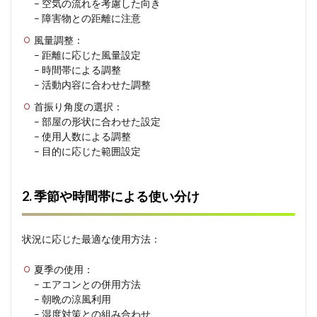
– 空気の流れを考慮した向き
全な
– 障害物との距離に注意
使用
のた
風量調整：
めに
– 距離に応じた風量設定
6
– 時間帯による調整
よく
– 活動内容に合わせた調整
ある
首振り角度の選択：
疑問
と回
– 部屋の形状に合わせた設定
答
– 使用人数による調整
– 目的に応じた範囲設定
7
まと
め：
2. 季節や時間帯による使い分け
快適
な空
間づ
くり
状況に応じた最適な使用方法：
の重
要な
夏季の使用：
要素
– エアコンとの併用方法
とし
て
– 朝晩の涼風利用
– 湿度対策との組み合わせ