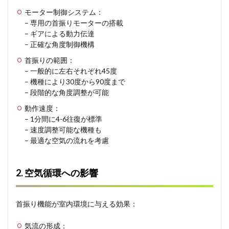
節や
モーター制御システム：
時間
– 専用の首振りモーターの搭載
帯に
– ギアによる動力伝達
よる
– 正確な角度制御機構
使い
分け
首振りの範囲：
– 一般的に左右それぞれ45度
4
– 機種により30度から90度まで
扇風
機と
– 段階的な角度調整が可能
エア
動作速度：
コン
の効
– 1分間に4-6往復が標準
果的
– 速度調整可能な機種も
な併
– 最適な空気の流れを考慮
用方
法
4.1
2. 空気循環への影響
1. 基
本的
な設
首振り機能が室内環境に与える効果：
置の
コツ
気流の形成：