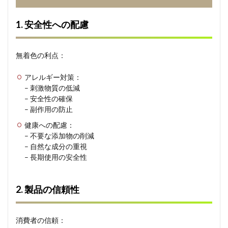
5.1
1. 基
1. 安全性への配慮
本的
な選
択基
無着色の利点：
準
5.2
アレルギー対策：
2. 個
– 刺激物質の低減
人に
– 安全性の確保
合わ
– 副作用の防止
せた
選択
健康への配慮：
– 不要な添加物の削減
6
– 自然な成分の重視
よく
ある
– 長期使用の安全性
疑問
と回
答
2. 製品の信頼性
7
まと
め：
消費者の信頼：
機能