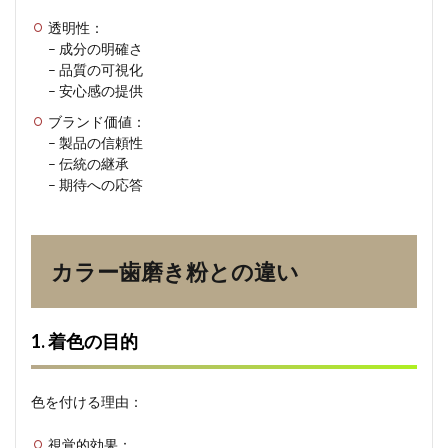
性と
透明性：
安全
– 成分の明確さ
性の
– 品質の可視化
象徴
とし
– 安心感の提供
て
ブランド価値：
– 製品の信頼性
– 伝統の継承
– 期待への応答
カラー歯磨き粉との違い
1. 着色の目的
色を付ける理由：
視覚的効果：