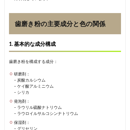
2. 色
に影
響を
与え
歯磨き粉の主要成分と色の関係
る要
素
3
1. 基本的な成分構成
着色
料を
使用
歯磨き粉を構成する成分：
しな
い理
由
研磨剤：
– 炭酸カルシウム
3.1
– ケイ酸アルミニウム
1. 安
– シリカ
全性
への
発泡剤：
配慮
– ラウリル硫酸ナトリウム
3.2
– ラウロイルサルコシンナトリウム
2. 製
保湿剤：
品の
信頼
– グリセリン