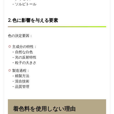
性
– ソルビトール
4
カラ
2. 色に影響を与える要素
ー歯
磨き
粉と
の違
色の決定要因：
い
主成分の特性：
4.1
– 自然な白色
1. 着
色の
– 光の反射特性
目的
– 粒子の大きさ
4.2
製造過程：
2. 効
– 精製方法
果の
– 混合技術
違い
– 品質管理
5
歯磨
き粉
の選
着色料を使用しない理由
び方