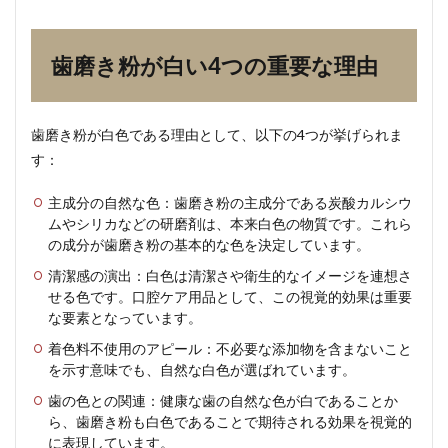
歯磨
き粉
が白
い4
歯磨き粉が白い4つの重要な理由
つの
重要
な理
由
歯磨き粉が白色である理由として、以下の4つが挙げられま
2
す：
歯磨
き粉
主成分の自然な色：歯磨き粉の主成分である炭酸カルシウ
の主
ムやシリカなどの研磨剤は、本来白色の物質です。これら
要成
の成分が歯磨き粉の基本的な色を決定しています。
分と
色の
清潔感の演出：白色は清潔さや衛生的なイメージを連想さ
関係
せる色です。口腔ケア用品として、この視覚的効果は重要
な要素となっています。
2.1
1. 基
着色料不使用のアピール：不必要な添加物を含まないこと
本的
を示す意味でも、自然な白色が選ばれています。
な成
分構
歯の色との関連：健康な歯の自然な色が白であることか
成
ら、歯磨き粉も白色であることで期待される効果を視覚的
に表現しています。
2.2