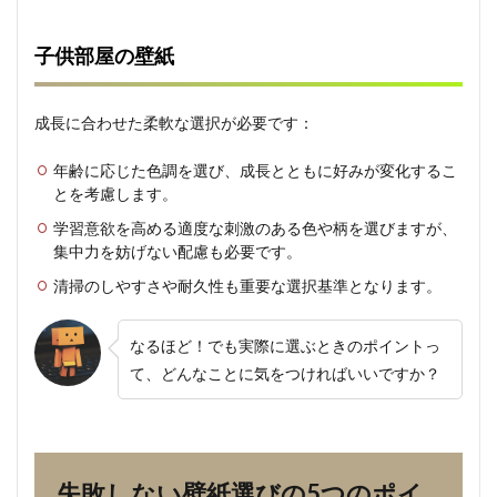
4. メ
ンテ
子供部屋の壁紙
ナン
ス性
の考
慮
成長に合わせた柔軟な選択が必要です：
3.5
年齢に応じた色調を選び、成長とともに好みが変化するこ
5. サ
ンプ
とを考慮します。
ルで
学習意欲を高める適度な刺激のある色や柄を選びますが、
の確
集中力を妨げない配慮も必要です。
認
清掃のしやすさや耐久性も重要な選択基準となります。
4
よく
ある
なるほど！でも実際に選ぶときのポイントっ
失敗
パタ
て、どんなことに気をつければいいですか？
ーン
と対
策
4.1
失敗しない壁紙選びの5つのポイ
Q&A