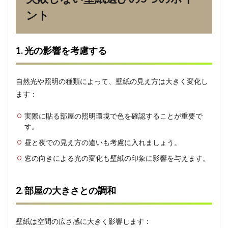
形式
ント
で解
説
5
1. 光の影響を考慮する
まと
め：
快適
な空
自然光や照明の種類によって、壁紙の見え方は大きく変化し
間づ
ます：
くり
の第
一歩
実際に貼る部屋の照明環境で色を確認することが重要で
す。
昼と夜での見え方の違いも考慮に入れましょう。
窓の向きによる光の変化も壁紙の印象に影響を与えます。
2. 部屋の大きさとの調和
壁紙は空間の広さ感に大きく影響します：