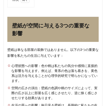
1
壁紙
が空
間に
与え
壁紙が空間に与える3つの重要な
る3
つの
影響
重要
な影
響
壁紙は単なる部屋の装飾ではありません。以下の3つの重要な
2
影響を私たちの生活に与えています：
部屋
の用
途別
心理状態への影響：色や柄は私たちの気分や感情に直接的
おす
な影響を与えます。例えば、青系の色は落ち着きを、黄色
すめ
系は活力を与えることが心理学的研究で明らかになってい
の壁
ます。
紙選
び
空間の広さの演出：壁紙の色調や柄のサイズによって、実
際の広さ以上に部屋を広く感じさせたり、逆に狭く感じさ
2.1
せたりする効果があります。
リビ
ング
生活の質への影響：毎日見る壁紙は、長期的に私たちの生