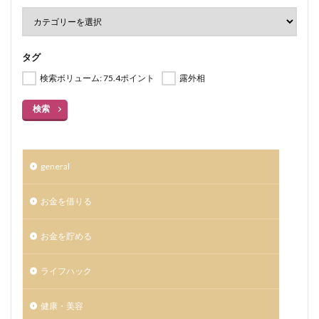
タグ
検索ボリューム: 75.4ポイント
露外相
検索
general
お金を借りる
お金を貯める
ライフハック
健康・美容