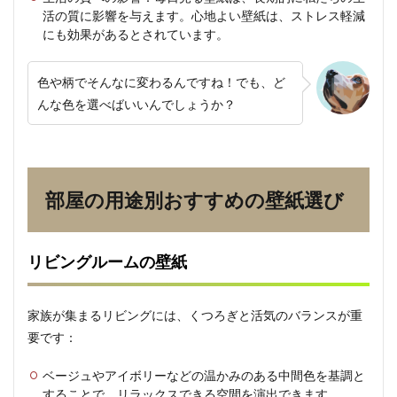
ルー
活の質に影響を与えます。心地よい壁紙は、ストレス軽減
ムの
にも効果があるとされています。
壁紙
2.2
色や柄でそんなに変わるんですね！でも、ど
寝室
の壁
んな色を選べばいいんでしょうか？
紙
2.3
子供
部屋
の壁
部屋の用途別おすすめの壁紙選び
紙
3
失敗
リビングルームの壁紙
しな
い壁
紙選
家族が集まるリビングには、くつろぎと活気のバランスが重
びの
5つ
要です：
のポ
イン
ベージュやアイボリーなどの温かみのある中間色を基調と
ト
することで、リラックスできる空間を演出できます。