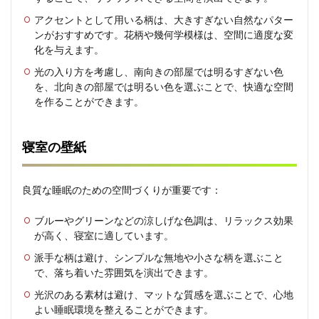
3.1
アクセントとして用いる柄は、大きすぎない自然なパター
1. 光
ンがおすすめです。花柄や幾何学模様は、空間に適度な変
の影
化を与えます。
響を
考慮
光の入り方を考慮し、南向きの部屋では明るすぎない色
する
を、北向きの部屋では明るい色を選ぶことで、快適な空間
3.2
を作ることができます。
2. 部
屋の
大き
寝室の壁紙
さと
の調
和
良質な睡眠のための空間づくりが重要です：
3.3
3. 家
ブルーやグリーンなどの涼しげな色調は、リラックス効果
具や
が高く、寝室に適しています。
イン
テリ
派手な柄は避け、シンプルな無地や小さな柄を選ぶこと
アと
で、落ち着いた雰囲気を演出できます。
の調
和
光沢のある素材は避け、マットな質感を選ぶことで、心地
よい睡眠環境を整えることができます。
3.4