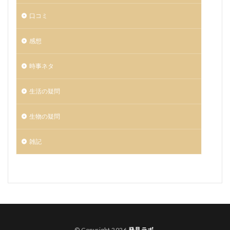
口コミ
感想
時事ネタ
生活の疑問
生物の疑問
雑記
© Copyright 2026
発見ラボ
.