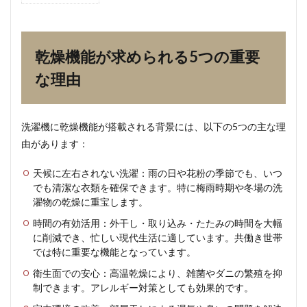
乾燥
機能
が求
めら
乾燥機能が求められる5つの重要
れる
5つ
な理由
の重
要な
理由
洗濯機に乾燥機能が搭載される背景には、以下の5つの主な理
2
由があります：
乾燥
機能
のメ
天候に左右されない洗濯：雨の日や花粉の季節でも、いつ
リッ
でも清潔な衣類を確保できます。特に梅雨時期や冬場の洗
トと
濯物の乾燥に重宝します。
デメ
リッ
時間の有効活用：外干し・取り込み・たたみの時間を大幅
ト
に削減でき、忙しい現代生活に適しています。共働き世帯
では特に重要な機能となっています。
2.1
1. メ
衛生面での安心：高温乾燥により、雑菌やダニの繁殖を抑
リッ
制できます。アレルギー対策としても効果的です。
ト