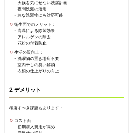
– 天候を気にせない洗濯計画
法
– 夜間洗濯の活用
3.3
– 急な洗濯物にも対応可能
3. 省
エネ
衛生面でのメリット：
のた
– 高温による除菌効果
めの
– アレルゲンの除去
コツ
– 花粉の付着防止
4
生活の質向上：
洗濯
– 洗濯物の置き場所不要
乾燥
– 室内干しの臭い解消
機選
– 衣類の仕上がりの向上
びの
ポイ
ント
2. デメリット
4.1
1. 基
本的
考慮すべき課題もあります：
な選
択基
準
コスト面：
– 初期購入費用が高め
4.2
– 電気代の増加