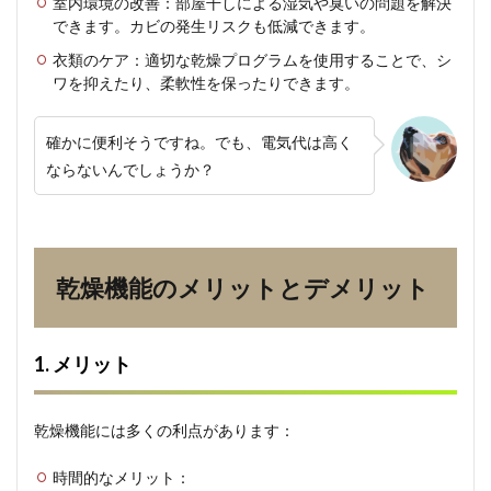
室内環境の改善：部屋干しによる湿気や臭いの問題を解決
2.2
できます。カビの発生リスクも低減できます。
2. デ
メリ
衣類のケア：適切な乾燥プログラムを使用することで、シ
ット
ワを抑えたり、柔軟性を保ったりできます。
3
効果
確かに便利そうですね。でも、電気代は高く
的な
ならないんでしょうか？
活用
方法
3.1
1. 基
本的
乾燥機能のメリットとデメリット
な使
い方
のポ
イン
1. メリット
ト
3.2
2. 衣
乾燥機能には多くの利点があります：
類別
の乾
時間的なメリット：
燥方