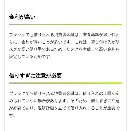
4.1
金利
や返
金利が高い
済期
間な
どを
ブラックでも借りられる消費者金融は、審査基準が緩い代わ
比較
する
りに、金利が高いことが多いです。これは、貸し付け先がリ
スクが高い借り手であるため、リスクを考慮して高い金利を
4.2
返済
設定しているためです。
計画
を立
てる
借りすぎに注意が必要
4.3
返済
が滞
ブラックでも借りられる消費者金融は、借り入れの上限が定
った
められていない場合があります。そのため、借りすぎに注意
場合
が必要であり、返済計画を立てて借り入れすることが重要で
は速
やか
す。
に連
絡す
る