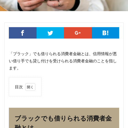
「ブラック」でも借りられる消費者金融とは、信用情報が悪
い借り手でも貸し付けを受けられる消費者金融のことを指し
ます。
目次
1
ブラ
ック
でも
借り
ブラックでも借りられる消費者金
られ
る消
融とは