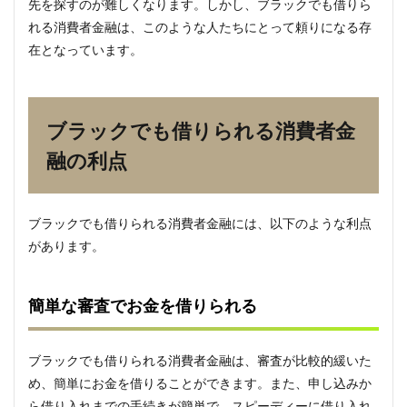
2.2
先を探すのが難しくなります。しかし、ブラックでも借りら
急な
れる消費者金融は、このような人たちにとって頼りになる存
出費
在となっています。
に対
応で
きる
2.3
ブラックでも借りられる消費者金
借り
やす
融の利点
い条
件で
貸し
付け
ブラックでも借りられる消費者金融には、以下のような利点
を受
があります。
けら
れる
2.4
簡単な審査でお金を借りられる
ブラ
ック
でも
ブラックでも借りられる消費者金融は、審査が比較的緩いた
借り
られ
め、簡単にお金を借りることができます。また、申し込みか
るチ
ら借り入れまでの手続きが簡単で、スピーディーに借り入れ