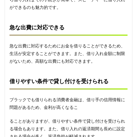
ャン
スが
ができるのも魅力的です。
ある
3
急な出費に対応できる
ブラ
ック
でも
借り
急な出費に対応するためにお金を借りることができるため、
られ
生活が安定することができます。また、借り入れ金額に制限
る消
がないため、高額な出費にも対応できます。
費者
金融
のデ
メリ
借りやすい条件で貸し付けを受けられる
ット
3.1
金利
ブラックでも借りられる消費者金融は、借り手の信用情報に
が高
問題があるため、金利が高くなるこ
い
3.2
ることがありますが、借りやすい条件で貸し付けを受けられ
借り
る場合もあります。また、借り入れの返済期間も長めに設定
すぎ
される場合が多く、返済負担が軽減されます。
に注