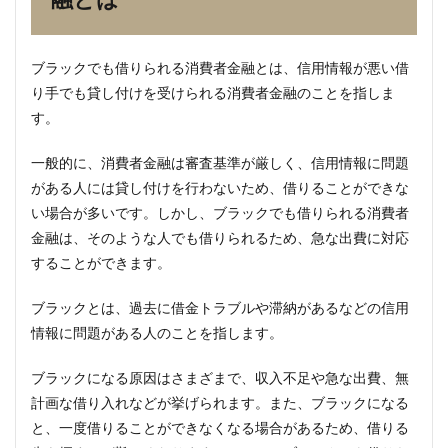
費者
金融
とは
ブラックでも借りられる消費者金融とは、信用情報が悪い借
2
り手でも貸し付けを受けられる消費者金融のことを指しま
ブラ
ック
す。
でも
借り
一般的に、消費者金融は審査基準が厳しく、信用情報に問題
られ
がある人には貸し付けを行わないため、借りることができな
る消
費者
い場合が多いです。しかし、ブラックでも借りられる消費者
金融
金融は、そのような人でも借りられるため、急な出費に対応
の利
点
することができます。
2.1
ブラックとは、過去に借金トラブルや滞納があるなどの信用
簡単
な審
情報に問題がある人のことを指します。
査で
お金
ブラックになる原因はさまざまで、収入不足や急な出費、無
を借
りら
計画な借り入れなどが挙げられます。また、ブラックになる
れる
と、一度借りることができなくなる場合があるため、借りる