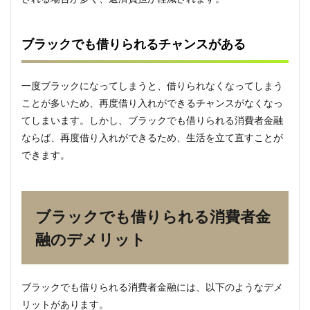
意が
必要
ブラックでも借りられるチャンスがある
3.3
借り
手の
一度ブラックになってしまうと、借りられなくなってしまう
信用
情報
ことが多いため、再度借り入れができるチャンスがなくなっ
に悪
てしまいます。しかし、ブラックでも借りられる消費者金融
影響
を与
ならば、再度借り入れができるため、生活を立て直すことが
える
できます。
4
ブラ
ック
でも
ブラックでも借りられる消費者金
借り
られ
融のデメリット
る消
費者
金融
の注
ブラックでも借りられる消費者金融には、以下のようなデメ
意点
リットがあります。