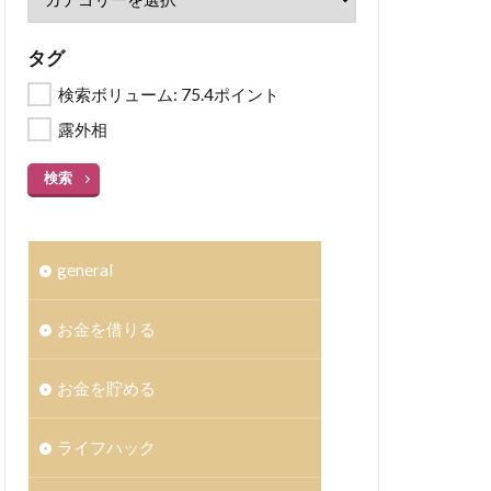
タグ
検索ボリューム: 75.4ポイント
露外相
検索
general
お金を借りる
お金を貯める
ライフハック