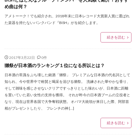
め曲は何？
アメトーーク！でも紹介され、2018年末に日本レコード大賞新人賞に選ばれ
た楽器を持たないパンクバンド『BiSH』がを紹介します。
続きを読む
2017年3月22日
0件
獺祭が日本酒のランキング１位になる所以とは？
日本酒の常識をぶち壊した銘酒「獺祭」 プレミアムな日本酒の代名詞として
知られ、今や世界中で称賛と喝采を浴びる獺祭。 洗練された華やかな香り、
そして雑味を感じさせないクリアですっきりとした味わいが、日本酒に距離
を置いていた若い女性の支持を獲得。 それが昨今の日本酒ブームの立役者と
なり、現在は世界各国で大争奪戦状態。 オバマ大統領が来日した際、阿部首
相がプレゼントしたり、 フレンチの神 […]
続きを読む