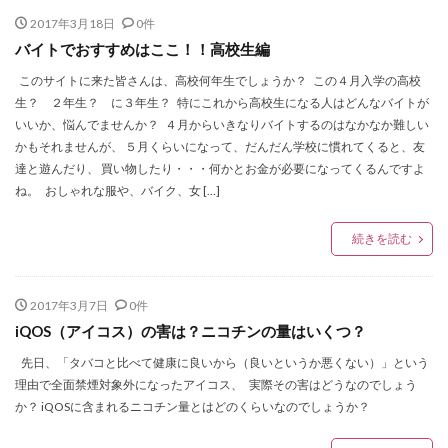
2017年3月18日
0件
バイトでおすすめはここ！！高校生編
このサイトに来た皆さんは、高校何年生でしょうか？ この４月入学の高校
生？ ２年生？ に３年生？ 特にこれから高校生になる人はどんなバイトが
いいか、悩んでませんか？ ４月からいきなりバイトするのはなかなか難しい
かもそれませんが、 ５月くらいになって、だんだん学校に慣れてくると、友
達と遊んだり、 買い物したり・・・何かとお金が必要になってくるんですよ
ね。 おしゃれな服や、バイク、女 […]
続きを読む
2017年3月7日
0件
iQOS（アイコス）の害は？ニコチンの量はいくつ？
先日、「タバコと比べて健康に良いから（良いというか悪くない）」という
理由で全面禁煙対象外になったアイコス、 実際その害はどうなのでしょう
か？ iQOSに含まれるニコチン量とはどのくらいなのでしょうか？